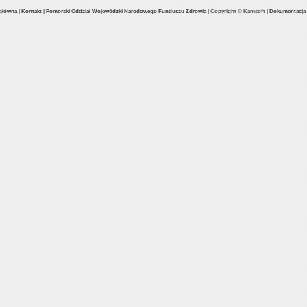
 główna
|
Kontakt
|
Pomorski Oddział Wojewódzki Narodowego Funduszu Zdrowia
|
Copyright © Kamsoft
|
Dokumentacja a