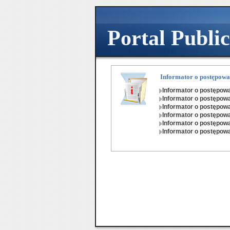
Przejdź
Przejdź
Przejdź
Przejdź
Przejdź
Przejdź
do
do
do
do
do
do
zmiany
zmiany
przycisku
przycisku
listy
stopki
Portal Publi
kontrastu
czcionki
Powrót
Pomoc
postępowań
Informator o postępowa
Informator o postępow
Informator o postępow
Informator o postępow
Informator o postępow
Informator o postępow
Informator o postępow