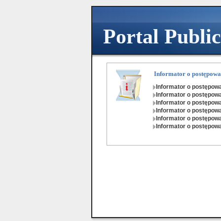
Przejdź
Przejdź
Przejdź
Przejdź
Przejdź
Przejdź
do
do
do
do
do
do
zmiany
zmiany
przycisku
przycisku
listy
stopki
Portal Publi
kontrastu
czcionki
Powrót
Pomoc
postępowań
Informator o postępowa
Informator o postępow
Informator o postępow
Informator o postępow
Informator o postępow
Informator o postępow
Informator o postępow