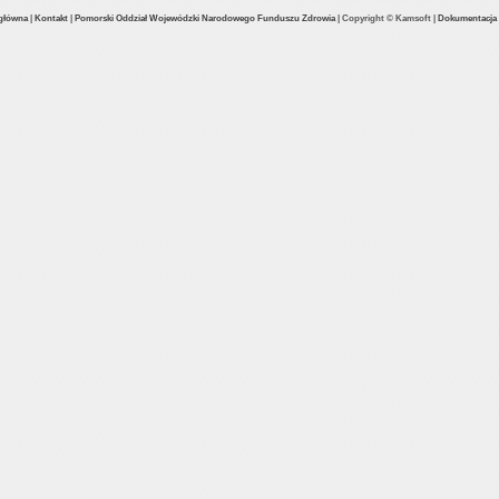
 główna
|
Kontakt
|
Pomorski Oddział Wojewódzki Narodowego Funduszu Zdrowia
|
Copyright © Kamsoft
|
Dokumentacja a