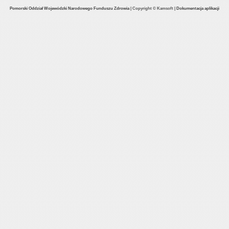
Pomorski Oddział Wojewódzki Narodowego Funduszu Zdrowia
|
Copyright © Kamsoft
|
Dokumentacja aplikacji