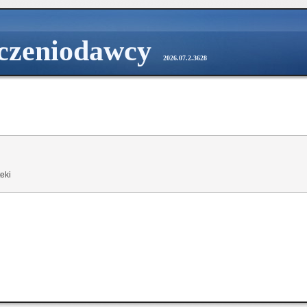
dczeniodawcy
2026.07.2.3628
eki